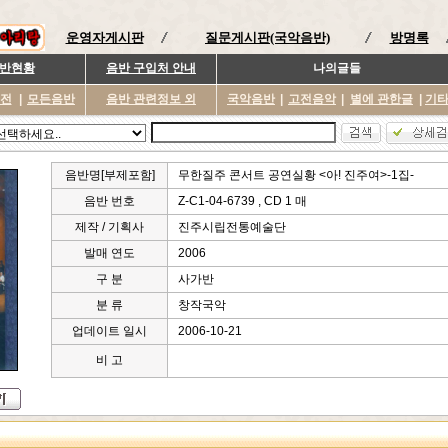
운영자게시판
질문게시판(국악음반)
방명록
반현황
음반 구입처 안내
나의글들
이전
|
모든음반
음반 관련정보 외
국악음반
|
고전음악
|
별에 관한글
|
기
음반명[부제포함]
무한질주 콘서트 공연실황 <아! 진주여>-1집-
음반 번호
Z-C1-04-6739 , CD 1 매
제작 / 기획사
진주시립전통예술단
발매 연도
2006
구 분
사가반
분 류
창작국악
업데이트 일시
2006-10-21
비 고