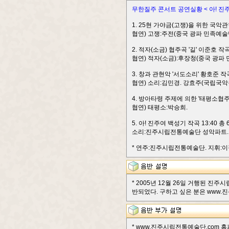
무한질주 콘서트 공연실황 < 아! 진주
1. 25현 가야금(고쟁)을 위한 국악관
협연) 고쟁:주전(중국 광파 민족예술
2. 적자(소금) 협주곡 '길' 이준호 작곡 
협연) 적자(소금):후장청(중국 광파
3. 창과 관현악 '서도소리' 황호준 작곡
협연) 소리:김민경. 강효주(국립국악
4. 방아타령 주제에 의한 '태평소협주곡
협연) 태평소:박승희.
5. 아! 진주여 백성기 작곡 13:40 총 6
소리:진주시립전통예술단 성악파트.
* 연주:진주시립전통예술단. 지휘:이정
* 2005년 12월 26일 거행된 진
반되었다. 구하고 싶은 분은 www.진주
* www.진주시립전통예술단.com 홈