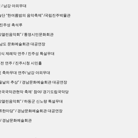
대 / 남강 야외무대
립예술단 “한여름밤의 음악축제” /국립진주박물관
/ 진주성 촉석루
“국악열린음악회” / 통영시민문화회관
 경상남도 문화예술회관 대공연장
개제식 제례악 연주 / 진주성 특설무대
식전 연주 / 진주시청 시민홀
 및 축하무대 연주/ 남강 야외무대
“가을날의 추상” / 경남문화예술회관 대공연장
 ‘전국국악관현악 축제‘ 참여/ 경기도립국악당
국악열린음악회” / 하동군 신노량 특설무대
“풍류한마당” / 경남문화예술회관 대공연장
회 / 경남문화예술회관