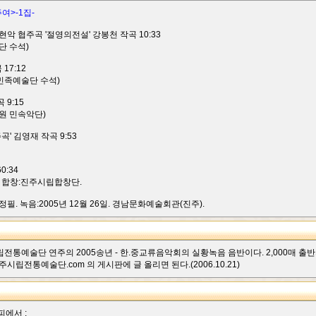
여>-1집-
현악 협주곡 '절영의전설' 강봉천 작곡 10:33
단 수석)
17:12
 민족예술단 수석)
 9:15
원 민속악단)
' 김영재 작곡 9:53
0:34
 합창:진주시립합창단.
필. 녹음:2005년 12월 26일. 경남문화예술회관(진주).
주시립전통예술단 연주의 2005송년 - 한.중교류음악회의 실황녹음 음반이다. 2,000매 출
시립전통예술단.com 의 게시판에 글 올리면 된다.(2006.10.21)
피에서 :