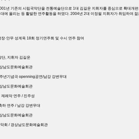
2001년 기존의 시립국악단을 전통예술단으로 1대 김길운 지휘자를 중심으로 확대개편
대에 올리는 등 활발한 연주활동을 하였다. 2004년 2대 이정필 지휘자가 취임하여 
악장·안무 성계옥 18회 정기연주회 및 수시 연주 참여
창단, 지휘자 김길운
/ 경상남도문화예술회관
0주년기념극 openning공연/남강 강변무대
 /경상남도문화예술회관
 제례악 연주 / 진주성
 축하 연주 / 남강 강변무대
/ 경상남도문화예술회관
년음악회 / 경상남도문화예술회관