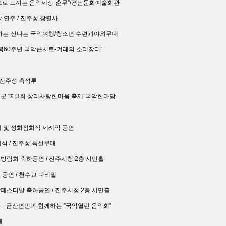
“봄으로 느끼는 음악세상-춘무”/경남문화예술회관
악 연주 / 진주성 창렬사
 함께하는-신나는 국악여행/청소년 수련과야외무대
“광복60주년 국악콘서트-겨레의 소리장터”
/ 진주성 촉석루
고성군 “제3회 상리사랑한마음 축제”국악한마당
서제 및 성화점화식 제례악 공연
제식 / 진주성 특설무대
출방람회 축하공연 / 진주시청 2층 시민홀
 공연 / 천수교 다리밑
의상페스티발 축하공연 / 진주시청 2층 시민홀
활동 - 금산면민과 함께하는 ”국악열린 음악회”
대