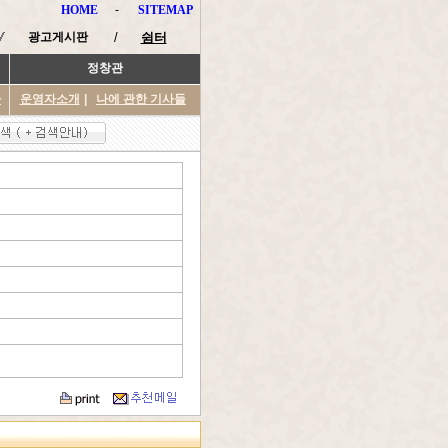
HOME
-
SITEMAP
광고게시판
/
쉼터
정창관
타
운영자소개
|
나에 관한 기사들