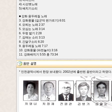
3) 바다소리
4) 시선뱃노래
5) 배치기소리
■ 강화 용두레질 노래
3. 강화풍물 (길군악 편가르기) 6:01
4. 모찌는 노래 2:37
5. 모심는 노래 3:14
6. 두렁 밟기 2:28
7. 김매는 소리 3:13
8. 긴달구소리 6:20
9. 용두레질 노래 7:17
10. 강화풍물 (파전놀이) 3:16
11. 강화배치기 5:55 총 73:34
* 인천광역시에서 한장 보내왔다. 2002년에 출반된 음반이라고 하였다. 음