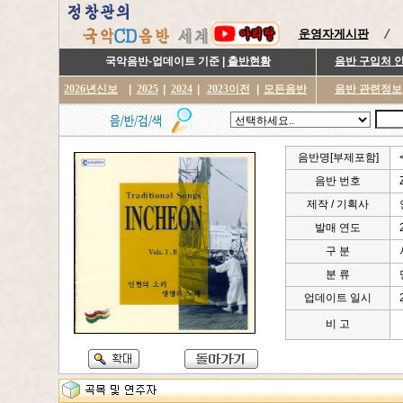
운영자게시판
국악음반-업데이트 기준 |
출반현황
음반 구입처 
2026년신보
|
2025
|
2024
|
2023이전
|
모든음반
음반 관련정보
음반명[부제포함]
음반 번호
제작 / 기획사
발매 연도
구 분
분 류
업데이트 일시
비 고