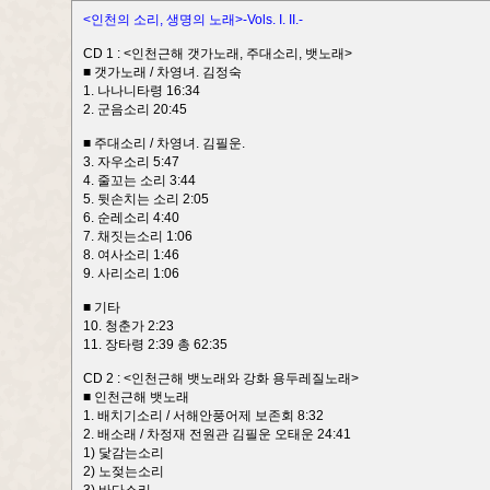
<인천의 소리, 생명의 노래>-Vols. I. II.-
CD 1 : <인천근해 갯가노래, 주대소리, 뱃노래>
■ 갯가노래 / 차영녀. 김정숙
1. 나나니타령 16:34
2. 군음소리 20:45
■ 주대소리 / 차영녀. 김필운.
3. 자우소리 5:47
4. 줄꼬는 소리 3:44
5. 뒷손치는 소리 2:05
6. 순레소리 4:40
7. 채짓는소리 1:06
8. 여사소리 1:46
9. 사리소리 1:06
■ 기타
10. 청춘가 2:23
11. 장타령 2:39 총 62:35
CD 2 : <인천근해 뱃노래와 강화 용두레질노래>
■ 인천근해 뱃노래
1. 배치기소리 / 서해안풍어제 보존회 8:32
2. 배소래 / 차정재 전원관 김필운 오태운 24:41
1) 닻감는소리
2) 노젖는소리