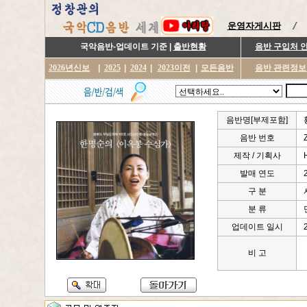
운영자게시판
국악음반-업데이트 기준 |
출반현황
음반 구입처 
2026년신보
|
2025
|
2024
|
2023이전
|
모든음반
음반 관련정보
음반명[부제포함]
음반 번호
제작 / 기획사
발매 연도
구 분
분 류
업데이트 일시
비 고