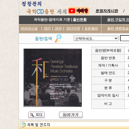
운영자게시판
국악음반-업데이트 기준 |
출반현황
음반 구입처 
2026년신보
|
2025
|
2024
|
2023이전
|
모든음반
음반 관련정보
음반명[부제포함]
음반 번호
제작 / 기획사
발매 연도
구 분
분 류
업데이트 일시
비 고