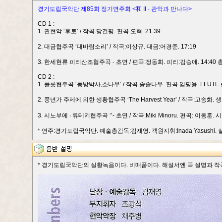
경기도립국악단 제85회 정기연주회 <和 II - 관악과 만나다>
CD 1 :
1. 관현악 ‘후토’ / 작곡:당건평. 편곡:오혁. 21:39
2. 대금협주곡 ‘대바람소리’ / 작곡:이상규. 대금:어경준. 17:19
3. 한세현류 피리산조협주곡 - 초연 / 편곡:정동희. 피리:김승애. 14:40 총 
CD 2 :
1. 플롯협주곡 ‘동방박사,소나무’ / 작곡:송솔나무. 편곡:임평용. FLUTE:
2. 풍년가 주제에 의한 생황협주곡 ‘The Harvest Year’ / 작곡:고송화. 생황:
3. 시노부에 ‧ 류테키협주곡 ‘’- 초연 / 작곡:Miki Minoru. 편곡: 이동훈. 시
* 연주:경기도립국악단. 예술총감독:김재영. 객원지휘:Inada Yasushi. 
* 경기도립국악단의 실황녹음이다. 비매품이다. 해설서엔 곡 설명과 작곡자,