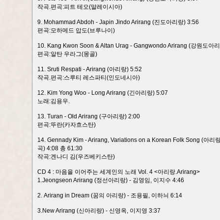
작곡.편곡:피트 테오(말레이시아)
9. Mohammad Abdoh - Japin Jindo Arirang (진도아리랑) 3:56
편곡:모하메드 압도(브루나이)
10. Kang Kwon Soon & Altan Urag - Gangwondo Arirang (강원도아리
편곡:알탄 우라그(몽골)
11. Sruti Respati - Arirang (아리랑) 5:52
작곡.편곡:스루티 레스파티(인도네시아)
12. Kim Yong Woo - Long Arirang (긴아리랑) 5:07
노래:김용우.
13. Turan - Old Arirang (구아리랑) 2:00
편곡:뚜란(카자흐스탄)
14. Gennady Kim - Arirang, Variations on a Korean Folk So
곡) 4:08 총 61:30
작곡:겐나디 김(우즈베키스탄)
CD 4 : 마음을 이어주는 세계인의 노래 Vol. 4 <아리랑.Arirang>
1.Jeongseon Arirang (정선아리랑) - 김영임, 이지수 4:46
2. Arirang in Dream (꿈의 아리랑) - 조용필, 이하늬 6:14
3.New Arirang (신아리랑) - 신영옥, 이지영 3:37