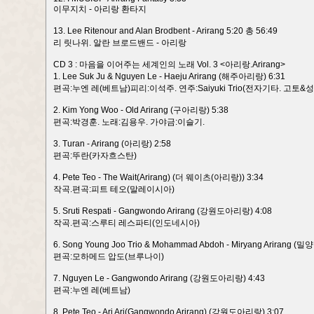
이무지치 - 아리랑 환타지
13. Lee Ritenour and Alan Brodbent - Arirang 5:20 총 56:49
리 릿나위. 알란 브로드밴드 - 아리랑
CD 3 : 마음을 이어주는 세계인의 노래 Vol. 3 <아리랑.Arirang>
1. Lee Suk Ju & Nguyen Le - Haeju Arirang (해주아리랑) 6:31
편곡:누엔 레(베트남)피리:이석주. 연주:Saiyuki Trio(전자기타. 고토&성
2. Kim Yong Woo - Old Arirang (구아리랑) 5:38
편곡:박경훈. 노래:김용우. 가야금:이슬기.
3. Turan - Arirang (아리랑) 2:58
편곡:뚜란(카자흐스탄)
4. Pete Teo - The Wait(Arirang) (더 웨이츠(아리랑)) 3:34
작곡.편곡:피트 테오(말레이시아)
5. Sruti Respati - Gangwondo Arirang (강원도아리랑) 4:08
작곡.편곡:스루티 레스파티(인도네시아)
6. Song Young Joo Trio & Mohammad Abdoh - Miryang Arirang (
편곡:모하메드 압도(브루나이)
7. Nguyen Le - Gangwondo Arirang (강원도아리랑) 4:43
편곡:누엔 레(베트남)
8. Pete Teo - Ari Ari(Gangwondo Arirang) (강원도아리랑) 3:07