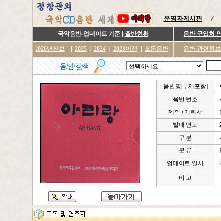
운영자게시판
국악음반-업데이트 기준 |
출반현황
음반 구입처 
2026년신보
|
2025
|
2024
|
2023이전
|
모든음반
음반 관련정보
음반명[부제포함]
음반 번호
제작 / 기획사
발매 연도
구 분
분 류
업데이트 일시
비 고