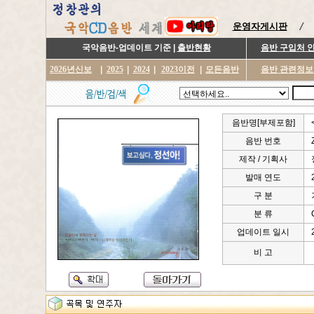
운영자게시판
국악음반-업데이트 기준 |
출반현황
음반 구입처 
2026년신보
|
2025
|
2024
|
2023이전
|
모든음반
음반 관련정보
음반명[부제포함]
음반 번호
제작 / 기획사
발매 연도
구 분
분 류
업데이트 일시
비 고