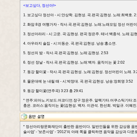
<보고싶다, 정선아!>
1. 보고싶다 정선아 - 시:안상학. 김현성. 곡.편곡:김현성. 노래:최백호. 2:
2. 화암 8경 여행가자 - 작사.곡.편곡:김현성. 노래:노래모임 정선 어린이. 
3. 정선아라리 - 시:고운. 곡:김현성. 편곡:정은주. 테너:백종석. 노래:김현성
4. 아우라지 술집 - 시:이동순. 곡.편곡:김현성. 낭송:홍소연.
5. 정선의 밤 - 작사.곡.편곡:김현성. 노래:김현성. 2:53
6. 정선 장날 - 작사.곡.편곡:김현성. 노래:백자. 움직이는 꽃 2:02
7. 동강 할미꽃 - 작사.곡.편곡:김현성. 노래:김현성. 정선어린이 노래. 3:
8. 물운대에 눈 내릴 때 - 시:박정대. 곡.편곡:김현성. 낭송:장희영 3:52
9. 동강 할미꽃(연주곡) 3:23 총 29:41
* 연주:피아노.키보드.어코디언.장구:정은주. 알렉기타.어쿠스틱기타:조성
충은. 코러스:움직이는 꽃(김현성. 백자. 이관석. 한선희. 박일규. 이혜진.
* 정선아리랑문화재단이 출반한 음반이다. 일반인들을 위한 감상용 음반이다. 정
술사업' - '보존사업' - '2012'의 아래 쪽을 클릭하면 음악을 감상과 다운로드 