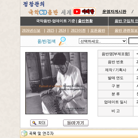
운영자게시판
국악음반-업데이트 기준 |
출반현황
음반 구입처 
2026년신보
|
2025
|
2024
|
2023이전
|
모든음반
음반 관련정보
음반명[부제포함]
음반 번호
제작 / 기획사
발매 연도
구 분
분 류
업데이트 일시
비 고