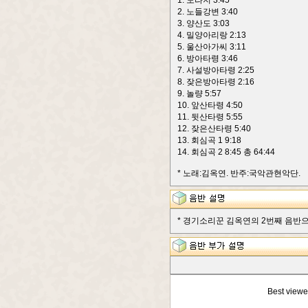
1. 도라지 3:45
2. 노들강변 3:40
3. 양산도 3:03
4. 밀양아리랑 2:13
5. 울산아가씨 3:11
6. 방아타령 3:46
7. 사설방아타령 2:25
8. 잦은방아타령 2:16
9. 놀량 5:57
10. 앞산타령 4:50
11. 뒷산타령 5:55
12. 잦은산타령 5:40
13. 회심곡 1 9:18
14. 회심곡 2 8:45 총 64:44
* 노래:김옥연. 반주:국악관현악단.
* 경기소리꾼 김옥연의 2번째 음반으로
Best viewe