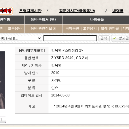
운영자게시판
질문게시판(국악음반)
방명록
반현황
음반 구입처 안내
나의글들
이전
|
모든음반
음반 관련정보 외
국악음반
|
고전음악
|
별에 관한글
|
기
음반명[부제포함]
김옥연 <소리정감 2>
음반 번호
Z-YSRD-8949 , CD 2 매
제작 / 기획사
김옥연
발매 연도
2010
구 분
사가반
분 류
민요
업데이트 일시
2014-03-08
비 고
* 2014년 4월 9일 미의회도서관 및 영국 BBC라