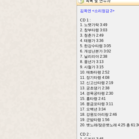
김옥연 <소리정감 2>
CD 1 :
1. 노랫가락 3:49
2. 창부타령 3:03
3. 청춘가 2:49
4. 태평가 3:36
5. 한강수타령 3:05
6. 개성난본가 3:02
7. 닐리리야 2:38
8. 풍년가 3:13
9. 사철가 3:15
10. 매화타령 2:52
11. 장기타령 4:08
12. 신고산타령 2:19
13. 궁초댕기 2:38
14. 경목궁타령 2:30
15. 흥타령 2:41
16. 몽금포타령 3:11
17. 오백년 3:34
18. 강원도아리랑 2:46
19. 군밤타령 1:56
20. 뱃노래/잦은뱃노래 4:25 총 61:3
CD 2 :