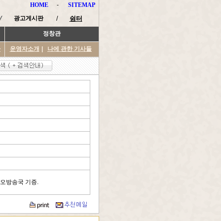
HOME
-
SITEMAP
광고게시판
/
쉼터
정창관
타
운영자소개
|
나에 관한 기사들
디오방송국 기증.