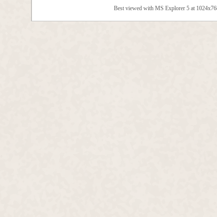
Best viewed with MS Explorer 5 at 1024x7