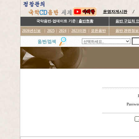
운영자게시판
국악음반-업데이트 기준 |
출반현황
음반 구입처 
2026년신보
|
2025
|
2024
|
2023이전
|
모든음반
음반 관련정보
Passwo