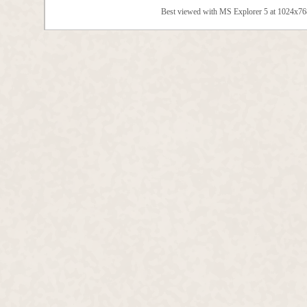
Best viewed with MS Explorer 5 at 1024x7