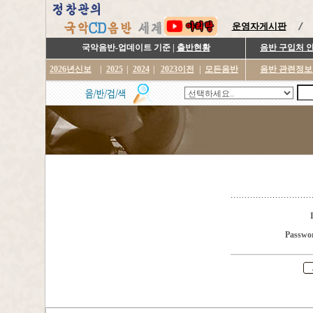
운영자게시판
국악음반-업데이트 기준 |
출반현황
음반 구입처 
2026년신보
|
2025
|
2024
|
2023이전
|
모든음반
음반 관련정보
Passwo