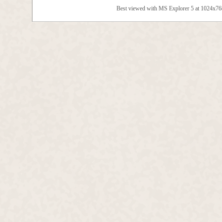
Best viewed with MS Explorer 5 at 1024x7