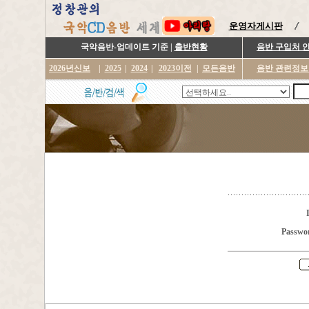
운영자게시판
국악음반-업데이트 기준 |
출반현황
음반 구입처 
2026년신보
|
2025
|
2024
|
2023이전
|
모든음반
음반 관련정보
Passwo