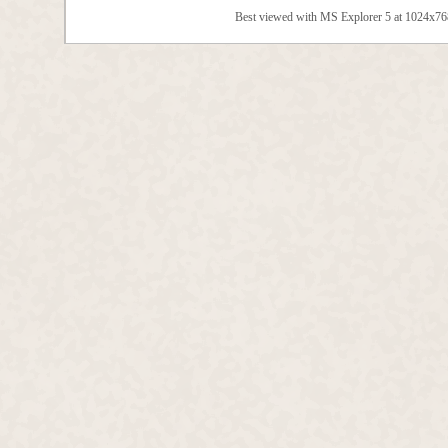
Best viewed with MS Explorer 5 at 1024x7