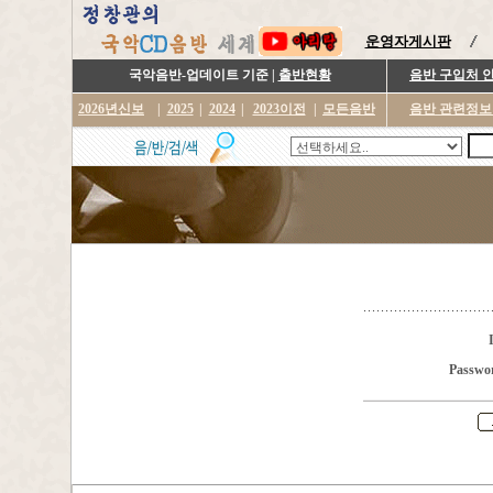
운영자게시판
국악음반-업데이트 기준 |
출반현황
음반 구입처 
2026년신보
|
2025
|
2024
|
2023이전
|
모든음반
음반 관련정보
Passwo