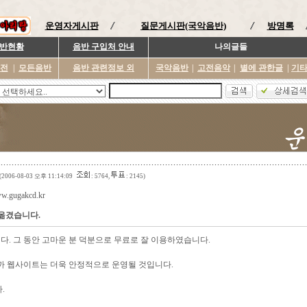
운영자게시판
질문게시판(국악음반)
방명록
반현황
음반 구입처 안내
나의글들
이전
|
모든음반
음반 관련정보 외
국악음반
|
고전음악
|
별에 관한글
|
기
(2006-08-03 오후 11:14:09
: 5764,
: 2145)
ww.gugakcd.kr
옮겼습니다.
다. 그 동안 고마운 분 덕분으로 무료로 잘 이용하였습니다.
까 웹사이트는 더욱 안정적으로 운영될 것입니다.
.