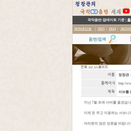
국악음반-업데이트 기준 |
출
2026년신보
|
2025
|
2024
|
2023
:
137
,
1/5
정창관
http://w
서브를 
지난 7월 초에 서버를 옮겼습니
이제 돈 주고 이용하는 서브니
여러분의 많은 성원을 바랍니다