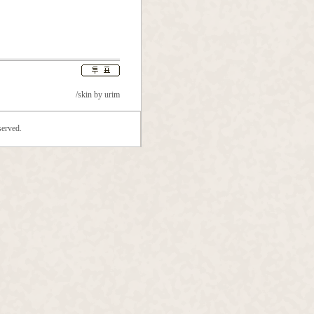
/skin by
urim
erved.