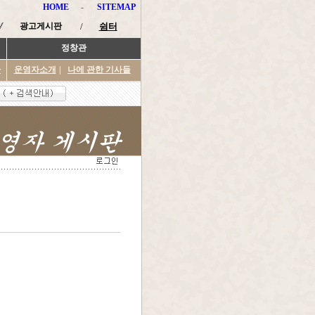
HOME
-
SITEMAP
광고게시판
/
쉼터
정창관
타
운영자소개
|
나에 관한 기사들