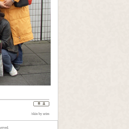
/skin by
urim
erved.