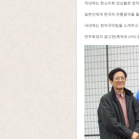
작년에는 한소리회 앙상블로 정악
일본인에게 한국의 전통음악을 들
내년에는 창작국악팀을 소개하고 
연주회장의 광고판(축제포스터) 