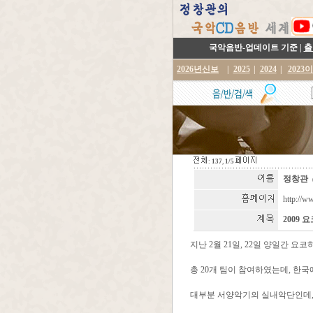
국악음반-업데이트 기준 |
출
2026년신보
|
2025
|
2024
|
2023
:
137
,
1/5
정창관
http://w
2009
지난 2월 21일, 22일 양일간
총 20개 팀이 참여하였는데, 한
대부분 서양악기의 실내악단인데,