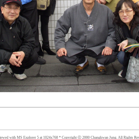
viewed with MS Explorer 5 at 1024x768 * Copyright ⓒ 2000 Changkwan Jung. All Rights Res