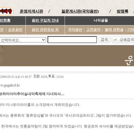
운영자게시판
질문게시판(국악음반)
방명록
반현황
음반 구입처 안내
나의글들
이전
|
모든음반
음반 관련정보 외
국악음반
|
고전음악
|
별에 관한글
|
기
(2009-03-15 오전 11:46:37
: 6329,
: 2154)
ww.gugakcd.kr
 요코하마아마추어실내악축제에 다녀와서....
 요코하마 미나토미라이홀의 소극장에서 개최되었습니다.
국에서는 풍류회의 '풍류앙상블'과 국사모의 '국사모대금트리오', 2팀이 참가하였습니다.
 한국에서는 전통음악팀이 2팀 참여하게 되었습니다. 항공료와 숙식비를 제공받았습