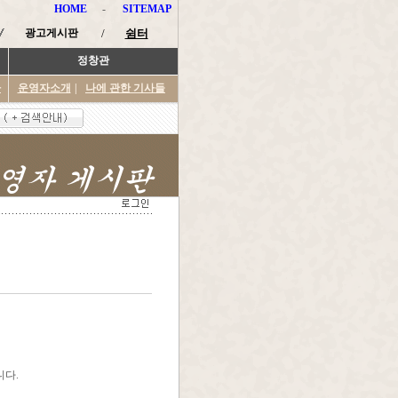
HOME
-
SITEMAP
광고게시판
/
쉼터
정창관
타
운영자소개
|
나에 관한 기사들
니다.