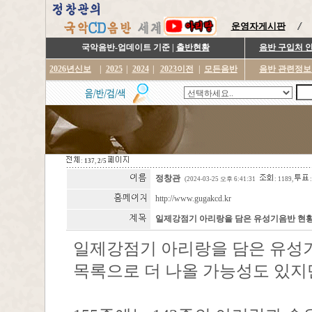
운영자게시판
국악음반-업데이트 기준 |
출반현황
음반 구입처 
2026년신보
|
2025
|
2024
|
2023이전
|
모든음반
음반 관련정보
:
137
,
2/5
정창관
(2024-03-25 오후 6:41:31
: 1189,
:
http://www.gugakcd.kr
일제강점기 아리랑을 담은 유성기음반 현황 - 
일제강점기 아리랑을 담은 유성기
목록으로 더 나올 가능성도 있지만