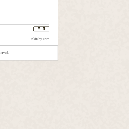
/skin by
urim
erved.