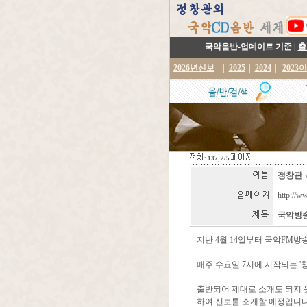
국악음반-업데이트 기준 |
출
2026년신보
|
2025
|
2024
|
2023
:
137
,
2/5
정창관
http://w
국악방송을
지난 4월 14일부터 국악FM방송
매주 수요일 7시에 시작되는 '
출반되어 제대로 소개도 되지 
하여 신보를 소개할 예정입니다