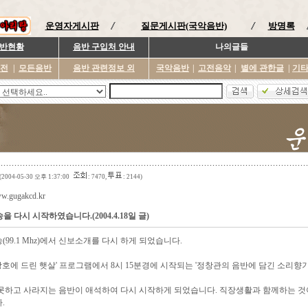
운영자게시판
질문게시판(국악음반)
방명록
반현황
음반 구입처 안내
나의글들
이전
|
모든음반
음반 관련정보 외
국악음반
|
고전음악
|
별에 관한글
|
기
(2004-05-30 오후 1:37:00
: 7470,
: 2144)
ww.gugakcd.kr
 다시 시작하였습니다.(2004.4.18일 글)
(99.1 Mhz)에서 신보소개를 다시 하게 되었습니다.
창호에 드린 햇살' 프로그램에서 8시 15분경에 시작되는 '정창관의 음반에 담긴 소리향기
못하고 사라지는 음반이 애석하여 다시 시작하게 되었습니다. 직장생활과 함께하는 것이
.