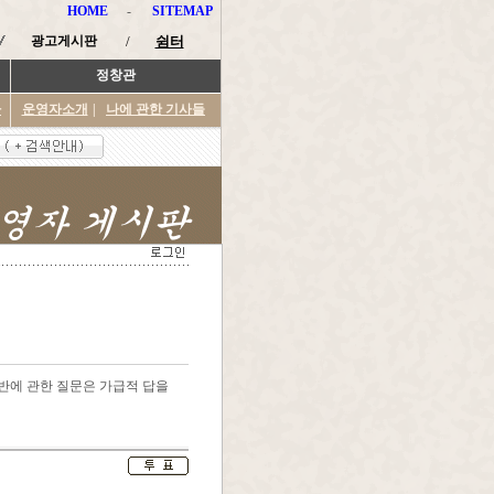
HOME
-
SITEMAP
광고게시판
/
쉼터
정창관
타
운영자소개
|
나에 관한 기사들
반에 관한 질문은 가급적 답을