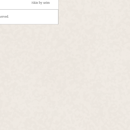
/skin by
urim
erved.