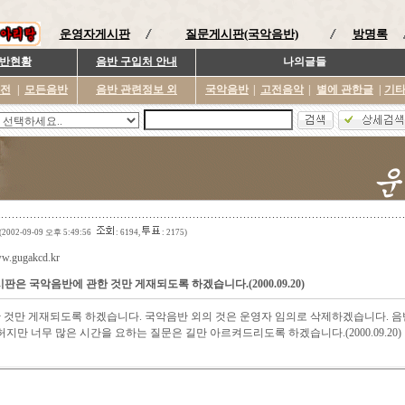
운영자게시판
질문게시판(국악음반)
방명록
반현황
음반 구입처 안내
나의글들
이전
|
모든음반
음반 관련정보 외
국악음반
|
고전음악
|
별에 관한글
|
기
(2002-09-09 오후 5:49:56
: 6194,
: 2175)
ww.gugakcd.kr
판은 국악음반에 관한 것만 게재되도록 하겠습니다.(2000.09.20)
것만 게재되도록 하겠습니다. 국악음반 외의 것은 운영자 임의로 삭제하겠습니다. 음
지만 너무 많은 시간을 요하는 질문은 길만 아르켜드리도록 하겠습니다.(2000.09.20)