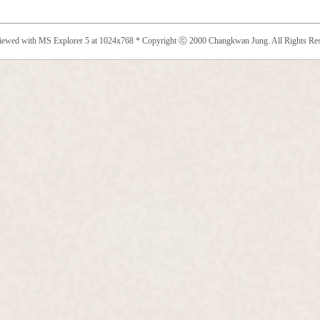
viewed with MS Explorer 5 at 1024x768 * Copyright ⓒ 2000 Changkwan Jung. All Rights Res