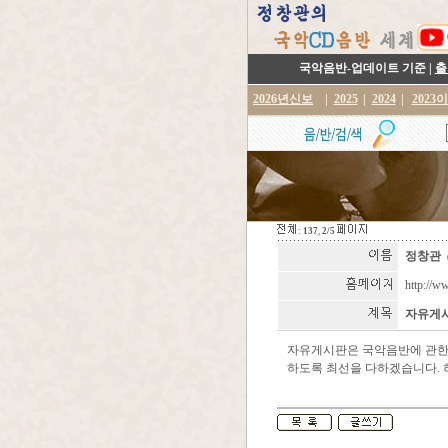
국악음반-업데이트 기준 |
출
2026년신보
|
2025
|
2024
|
2023
:
137
,
2/5
정창관
http://w
자유게시
자유게시판은 국악음반에 관한 
하도록 최선을 다하겠습니다. 허