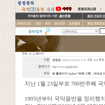
운영자게시판
국악음반-업데이트 기준 |
출반현황
음반 구입처 
2026년신보
|
2025
|
2024
|
2023이전
|
모든음반
음반 관련정보
:
137
,
3/5
정창관
(2016-02-10 오전 9:21:10
: 5090,
:
http://www.gugakcd.kr
본 홈페이지 Update 700회 기록 – 2016년 1
지난 1월 23일부로 700번주째
1993년부터 국악음반을 정리했