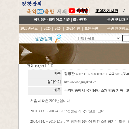
운영자게시판
국악음반-업데이트 기준 |
출반현황
음반 구입처 
2026년신보
|
2025
|
2024
|
2023이전
|
모든음반
음반 관련정보
:
137
,
3/5
정창관
(2017-11-17 오후 10:09:10
: 3416,
http://www.gugakcd.kr
국악방송에서 국악음반 소개 방송 기록 – 2017
처음 시작은 2001년입니다.
2001.3.13. ~ 2003.4.19. : ‘정창관의 국악신보’ 코너
2004.4.14. ~ 2010.1.13. : ‘정창관의 음반에 담긴 소리향기’ - 