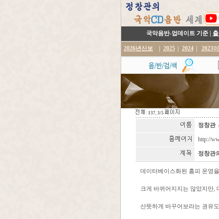
국악음반-업데이트 기준 |
출
2026년신보
|
2025
|
2024
|
2023
:
137
,
3/5
정창관
http://w
정창관의
데이터베이스화된 홈피 운영을 
크게 바뀌어지지는 않았지만, 
산뜻하게 바꾸어보라는 권유도 