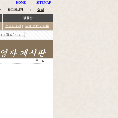
HOME
-
SITEMAP
광고게시판
/
쉼터
정창관
타
운영자소개
|
나에 관한 기사들