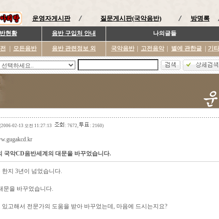
운영자게시판
질문게시판(국악음반)
방명록
반현황
음반 구입처 안내
나의글들
이전
|
모든음반
음반 관련정보 외
국악음반
|
고전음악
|
별에 관한글
|
기
(2006-02-13 오전 11:27:13
: 7672,
: 2160)
ww.gugakcd.kr
 국악CD음반세계의 대문을 바꾸었습니다.
한지 3년이 넘었습니다.
대문을 바꾸었습니다.
있고해서 전문가의 도움을 받아 바꾸었는데, 마음에 드시는지요?