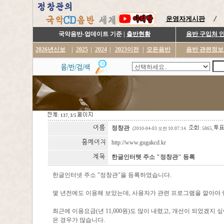
운영자게시판
국악음반-업데이트 기준 |
출반현황
음반 구입처 
2026년신보
|
2025
|
2024
|
2023이전
|
모든음반
음반 관련정보
:
137
,
3/5
정창관
(2010-04-03 오전 10:07:14
: 5865,
http://www.gugakcd.kr
한글인터텟 주소 "정창관" 등록
한글인터넷 주소 "정창관"을 등록하였습니다.
몇 년전에도 이용해 보았는데, 사용자가 관련 프로그램을 깔아야
최근에 이용요금(년 11,000원)도 많이 내렸고, 개선이 되었겠지 
은 경우가 많습니다.