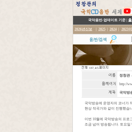
국악음반-업데이트 기준 |
출
2026년신보
|
2025
|
2024
|
2023
:
137
,
4/5
정창관
http://w
국악방송 
국악방송에 운영자의 코너가 작년
현상 작곡가와 같이 진행했습니
이번 10월에 국악방송의 프로그
조금 넘어 방송됩니다. 토요일