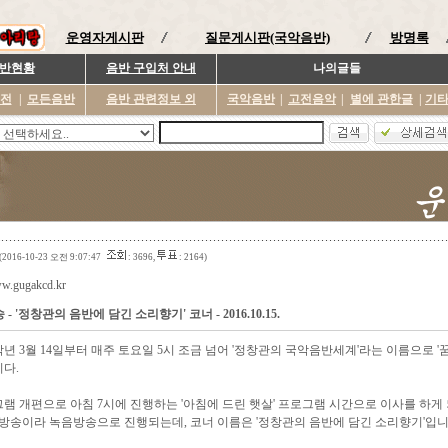
운영자게시판
질문게시판(국악음반)
방명록
반현황
음반 구입처 안내
나의글들
이전
|
모든음반
음반 관련정보 외
국악음반
|
고전음악
|
별에 관한글
|
기
(2016-10-23 오전 9:07:47
: 3696,
: 2164)
ww.gugakcd.kr
- '정창관의 음반에 담긴 소리향기' 코너 - 2016.10.15.
 3월 14일부터 매주 토요일 5시 조금 넘어 '정창관의 국악음반세계'라는 이름으로 '
다.
램 개편으로 아침 7시에 진행하는 '아침에 드린 햇살' 프로그램 시간으로 이사를 하게 
 방송이라 녹음방송으로 진행되는데, 코너 이름은 '정창관의 음반에 담긴 소리향기'입니