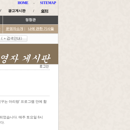
HOME
-
SITEMAP
광고게시판
/
쉼터
정창관
타
운영자소개
|
나에 관한 기사들
꿈꾸는 아리랑' 프로그램 안에 함
되었습니다. 매주 토요일 8시
다.