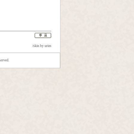
/skin by
urim
erved.