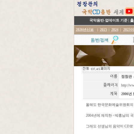
국악음반-업데이트 기준 |
출
2026년신보
|
2025
|
2024
|
2023
:
137
,
4/5
정창관
http://w
2006
올해도 한국문화예술위원회의 
2004년에 제작한 <박홍남의 
그래도 선생님의 음악이 CD로