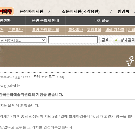
운영자게시판
질문게시판(국악음반)
방명록
반현황
음반 구입처 안내
나의글들
이전
|
모든음반
음반 관련정보 외
국악음반
|
고전음악
|
별에 관한글
|
기
(2006-02-13 오전 11:32:31
: 7717,
: 2168)
ww.gugakcd.kr
년 한국문화예술위원회의 지원을 받습니다.
지원을 받게 되었습니다.
국악세계>의 박홍남 선생님이 지난 2월 4일에 별세하였습니다. 삼가 고인의 명목을 빕니
 남았다고 모두들 그 가치를 인정해주었습니다.