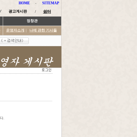
HOME
-
SITEMAP
광고게시판
/
쉼터
정창관
타
운영자소개
|
나에 관한 기사들
다.