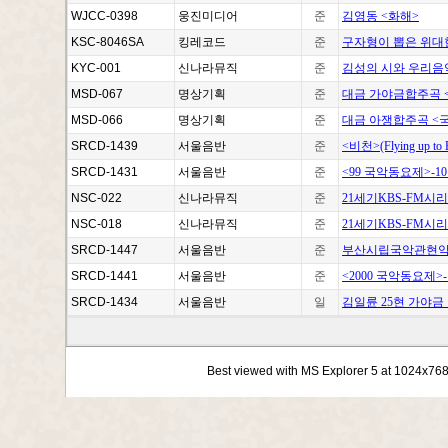
WJCC-0398
웅진미디어
준
김영동 <화해>
KSC-8046SA
킹레코드
준
구자형이 뽑은 위대한
KYC-001
신나라뮤직
준
김성의 시와 우리음악
MSD-067
명상기획
준
대금 가야금합주곡 
MSD-066
명상기획
준
대금 아쟁합주곡 <
SRCD-1439
서울음반
준
<비천>(Flying up to 
SRCD-1431
서울음반
준
<99 국악동요제>-10
NSC-022
신나라뮤직
준
21세기KBS-FM시리
NSC-018
신나라뮤직
준
21세기KBS-FM시
SRCD-1447
서울음반
준
부산시립국악관현악단
SRCD-1441
서울음반
준
<2000 국악동요제>-
SRCD-1434
서울음반
일
김일륜 25현 가야금
Best viewed with MS Explorer 5 at 1024x76