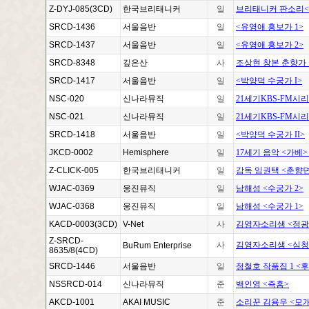
Z-DYJ-085(3CD)
한국브리태니커
일
브리태니커 판소리<
SRCD-1436
서울음반
일
<유영애 흥보가 1>
SRCD-1437
서울음반
일
<유영애 흥보가 2>
SRCD-8348
깊은산
사
조상현 창본 춘향가 
SRCD-1417
서울음반
일
<박양덕 수궁가 I>
NSC-020
신나라뮤직
일
21세기KBS-FM시리
NSC-021
신나라뮤직
일
21세기KBS-FM시리
SRCD-1418
서울음반
일
<박양덕 수궁가 II>
JKCD-0002
Hemisphere
일
17세기 음악 <가베
Z-CLICK-005
한국브리태니커
일
감독 임권택 <춘향
WJAC-0369
웅진뮤직
일
남해성 <수궁가 2>
WJAC-0368
웅진뮤직
일
남해성 <수궁가 1>
KACD-0003(3CD)
V-Net
사
김영자소리샘 <정광수
Z-SRCD-
사
김영자소리샘 <심청
BuRum Enterprise
8635/8(4CD)
SRCD-1446
서울음반
일
정철호 작품집 1 <
NSSRCD-014
신나라뮤직
준
백인영 <즉흥>
AKCD-1001
AKAI MUSIC
준
소리꾼 김용우 <모