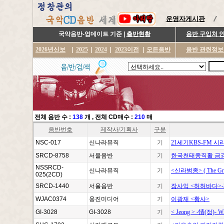
운영자게시판
국악음반-업데이트 기준 |
출반현황
음반 구입처 
2026년신보
|
2025
|
2024
|
2023이전
|
모든음반
음반 관련정보
전체 음반 수 :
138
개
, 전체 CD매수 :
210
매
음반번호
제작사/기획사
구분
NSC-017
신나라뮤직
기
21세기KBS-FM 시
SRCD-8758
서울음반
기
한국천태종직활 금강
NSSRCD-
신나라뮤직
기
<신라범종> ( The Great 
025(2CD)
SRCD-1440
서울음반
기
장사익 <허허바다>-
WJAC0374
웅진미디어
기
이광재 <황사>
GI-3028
GI-3028
기
< Jeong > -情(정)- Wit