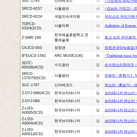
SUC-1793
신라레코드
기
<가요속의 피리가락
SRCD-8157
서울음반
사
<김남순 가얏고> -20
SRCD-8224
국립민속국악원
사
우리소리 우리가락 제
TOPCD-
서울악회
사
Anthology of Kor
033/4(2CD)
한국예술종합학교 전
사
듣고 싶은 우리음악
Z-SMR-199
통예술원
CKJCD-003
정창관
일
정창관국악녹음집(3
B*EUCD-1561
ARC MUSIC(UK)
해
<Traditional music f
SDTC-
수도음반
일
순수판소리창작극 <조상
0003/6(4CD)
SRCD-
서울음반
일
은희진 <춘향가 I - 
1375/79(5CD)
SUC-1767
신라레코드
일
판소리 <흥보가> -
Z-DYJ-088(4CD)
한국브리태니커
일
브리태니커 판소리<
Z-DYJ-084
한국브리태니커
일
브리태니커 판소리 
Z-LIS3-
한국브리태니커
일
브리태니커 판소리<
A0005(5CD)
Z-LIS3-
한국브리태니커
일
브리태니커 판소리<
A0004(4CD)
Z-LIS3-
한국브리태니커
일
브리태니커 판소리<
A0001(6CD)