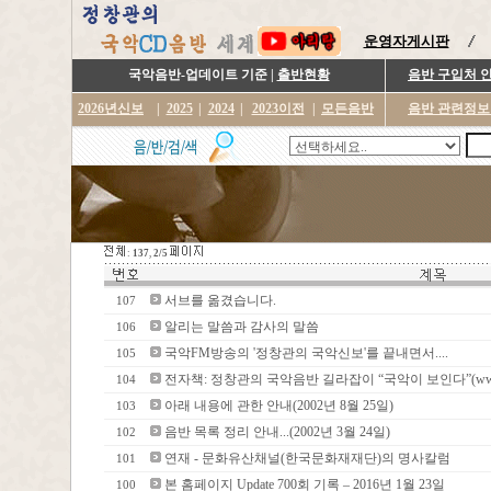
운영자게시판
국악음반-업데이트 기준 |
출반현황
음반 구입처 
2026년신보
|
2025
|
2024
|
2023이전
|
모든음반
음반 관련정보
:
137
,
2/5
서브를 옮겼습니다.
107
알리는 말씀과 감사의 말씀
106
국악FM방송의 '정창관의 국악신보'를 끝내면서....
105
전자책: 정창관의 국악음반 길라잡이 “국악이 보인다”(www.gu
104
아래 내용에 관한 안내(2002년 8월 25일)
103
음반 목록 정리 안내...(2002년 3월 24일)
102
연재 - 문화유산채널(한국문화재재단)의 명사칼럼
101
본 홈페이지 Update 700회 기록 – 2016년 1월 23일
100