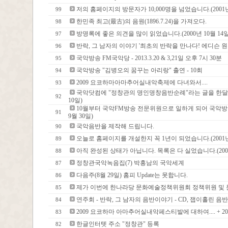
저의 홈페이지의 방문자가 10,000명을 넘었습니다.(2001년
99
한민족 최고(最古)의 음원(1896.7.24)을 가져오다.
98
방명록에 좋은 의견을 많이 읽었습니다.(2000년 10월 14일
97
반락, 그 남자의 이야기 '최초의 반락을 만나다! 에디슨 
96
국악방송 FM국악당 - 2013.3.20 & 3,21일 오후 7시 30분
95
국악방송 "김병오의 꿈꾸는 아리랑" 출연 - 10회
94
2009 요코하마아마추어실내악축제에 다녀와서....
93
국악닷컴에 "정창관의 명인명창음반순례"라는 글을 한달에 
92
10일)
10월부터 국악FM방송 전문위원으로 일하게 되어 국악방
91
9월 30일)
국악음반을 제작해 드립니다.
90
오늘로 홈페이지를 개설한지 꼭 1년이 되었습니다.(2001년 
89
아직 완성된 상태가 아닙니다. 목록은 다 실었습니다.(2000년
88
정창관국악녹음집(7) 박홍남의 국악세계
87
다음주(8월 29일) 홈피 Update는 못합니다.
86
제가 이번에 한나라당 문화예술정책위원회 정책위원 및
85
연주회 - 반락, 그 남자의 음반이야기 - CD, 잽이홀린 음
84
2009 요코하마 아마추어실내악페스티발에 대하여.... + 2
83
한글인터텟 주소 "정창관" 등록
82