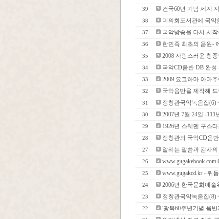
건국60년 기념 세계
39
미의회도서관에 국악
38
국악방송을 다시 시작하였
37
한민족 최초의 음원- 
36
2008 자랑스러운 창중
35
국악CD음반 DB 완성
34
2009 요코하마 아마추
33
국악음반을 제작해 드
32
정창관국악녹음집(6)
31
2007년 7월 24일 -
30
1926년 스웨덴 구스타
29
정창관의 국악CD음반
28
알리는 말씀과 감사의
27
www.gugakebook.com 
26
www.gugakcd.kr - 
25
2006년 한국문화예
24
정창관국악녹음집(8) 
23
'광복60주년기념 음반
22