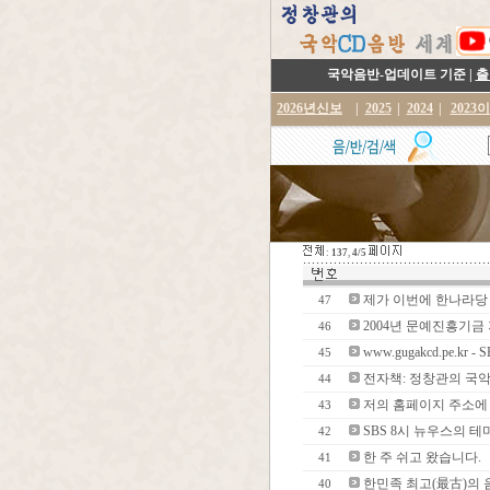
국악음반-업데이트 기준 |
출
2026년신보
|
2025
|
2024
|
2023
:
137
,
4/5
제가 이번에 한나라당
47
2004년 문예진흥기금
46
www.gugakcd.pe.
45
전자책: 정창관의 국악음반
44
저의 홈페이지 주소에 www
43
SBS 8시 뉴우스의 테
42
한 주 쉬고 왔습니다.
41
한민족 최고(最古)의 음원
40