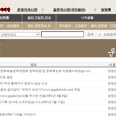
운영자게시판
질문게시판(국악음반)
방명록
반현황
음반 구입처 안내
나의글들
이전
|
모든음반
음반 관련정보 외
국악음반
|
고전음악
|
별에 관한글
|
기
 문화예술정책위원회 정책위원 및 문화특보로 자원봉사하였습니다.
정창
 지원 결정
정창
kr - SBS 주관 홈페이지 경연서 금상 수상
정창
 길라잡이 “국악이 보인다”(www.gugakebook.com) 개점
정창
.gugakcd.pe.kr를 추가로 연결(2001년 4월 8일)
정창
마기획 코너에 소개되었습니다.(2001년 2월 11일)
정창
정창
(1896.7.24)을 가져오다.
정창