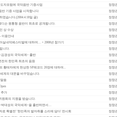
 지도자포럼에 국악음반 기증사업
정창
음반 기증 사업을 시작합니다
정창
습니다.(2004.4.18일 글)
정창
에디슨 원통형 음반이 최초로 공개됩니다.
정창
인 상 수상
정창
 - 이용안내
정창
어실내악페스티발에 대하여.... + 2008년 참가기
정창
립니다.
정창
 <김경성의 국악세계> 출반
정창
111년전의 한민족 최초의 음원
정창
프 황태자에게 헌상한 SP레코드 20장에 대하여...
정창
세계의 대문을 바꾸었습니다.
정창
 말씀
정창
Open
정창
퀴돔 추가
정창
술위원회의 지원을 받습니다.
정창
<박대성의 국악세계>을 출반하면서....
정창
자료 특별전' '한민족의 발자취를 소리에 담다' 전시회
정창