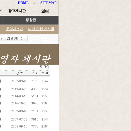
HOME
-
SITEMAP
광고게시판
/
쉼터
정창관
타
운영자소개
|
나에 관한 기사들
관
2002-09-09
7189
2147
관
2013-03-20
4380
2154
관
2014-03-13
5184
2155
관
2016-10-23
3698
2165
관
2002-09-09
7131
2155
관
2007-07-22
7915
2144
관
2005-09-13
7776
2164