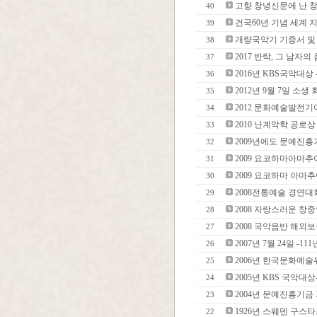
고향 창녕신문에 난 창녕
40
건국60년 기념 세계
39
개량국악기 기증서 및 사진 
38
2017 반락, 그 남자의 
37
2016년 KBS국악대상
36
2012년 9월 7일 소
35
2012 문화예술발전
34
2010 난계악학 공로상 수
33
2009년에도 문예진흥
32
2009 요코하마아마추
31
2009 요코하마 아마추
30
2008전통예술 경연대
29
2008 자랑스러운 창중
28
2008 국악음반 해외
27
2007년 7월 24일 -
26
2006년 한국문화예
25
2005년 KBS 국악대
24
2004년 문예진흥기금
23
1926년 스웨덴 구스타
22