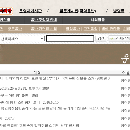
운영자게시판
질문게시판(국악음반)
방명록
반현황
음반 구입처 안내
나의글들
이전
|
모든음반
음반 관련정보 외
국악음반
|
고전음악
|
별에 관한글
|
기
 9시 "김자영의 창호에 드린 햇살 1부"에서 국악음반 신보를 소개.(2001년 3
정창
3.3.20 & 3,21일 오후 7시 30분
정창
는 아리랑" 출연 - 10회
정창
에 담긴 소리향기' 코너 - 2016.10.15.
정창
명인명창음반순례"라는 글을 한달에 2번 올리게 되었습니다.(2001년 7월
정창
2007.7.
정창
자료 특별전' '한민족의 발자취를 소리에 담다' 전시회
정창