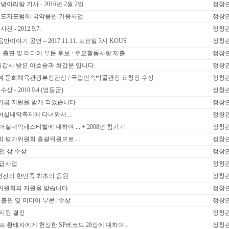
아리랑 기사 - 2016년 2월 2일
정창
 지도자포럼에 국악음반 기증사업
정창
- 2012.9.7.
정창
음반이야기 공연 – 2017.11.11. 토요일 3시 KOUS
정창
 - 출판 및 미디어 부문 후보 : 주요활동사항 제출
정창
생 회갑시 받은 아호송과 회갑운 입니다.
정창
기여 문화체육관광부장관상 / 국립민속박물관장 표창장 수상
정창
상 - 2010.9.4.(영동군)
정창
기금 지원을 받게 되었습니다.
정창
어실내악축제에 다녀와서....
정창
어실내악페스티발에 대하여.... + 2008년 참가기
정창
회 평가위원회 총괄위원으로....
정창
인 상 수상
정창
보급사업
정창
111년전의 한민족 최초의 음원
정창
술위원회의 지원을 받습니다.
정창
상-출판 및 미디어 부문- 수상
정창
 지원 결정
정창
프 황태자에게 헌상한 SP레코드 20장에 대하여...
정창