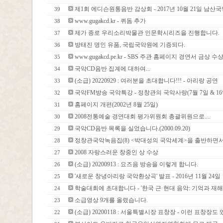
제1회 에디슨원통음반 감상회 - 2017년 10월 21일 남산
39
www.gugakcd.kr - 퀴돔 추가
38
제가 종로 우리소리박물관 인문학시리즈을 진행합니다.
37
방태진 명인 유품, 국립국악원에 기증되다.
36
www.gugakcd.pe.kr - SBS 주관 홈페이지 경연서 금상 수
35
국악CD음반 집계에 대하여...
34
(소급) 20220929 : 여러분을 초대합니다!!! - 아리랑 공연
33
국악FM방송 국악특강 - 정창관의 국악사랑(7월 7일 & 16
32
홈페이지 개편(2002년 8월 25일)
31
2008전통예술 경연대회 평가위원회 총괄위원으로....
30
국악CD음반 목록을 실었습니다.(2000.09.20)
29
정창관국악녹음집(8) <박대성의 국악세계>을 출반하면서..
28
2008 자랑스러운 창중인 상 수상
27
(소급) 20200913 : 요즈음 방송을 이렇게 합니다.
26
'새로운 창녕아리랑 국악환상곡' 발표 - 2016년 11월 24일
25
학술대회에 초대합니다 - '한국 근·현대 음악: 기억과 재해
24
소급영상 9개를 올렸습니다.
23
(소급) 20200118 : 서울특별시장 표창장 - 이런 표창장
22