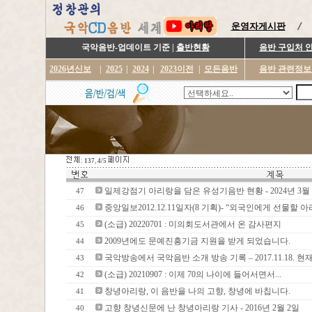
운영자게시판
국악음반-업데이트 기준 |
출반현황
음반 구입처 
2026년신보
|
2025
|
2024
|
2023이전
|
모든음반
음반 관련정보
:
137
,
4/5
일제강점기 아리랑을 담은 유성기음반 현황 - 2024년 3월 
47
중앙일보2012.12.11일자(8 기획)- “외국인에게 선물할
46
(소급) 20220701 : 미의회도서관에서 온 감사편지
45
2009년에도 문예진흥기금 지원을 받게 되었습니다.
44
국악방송에서 국악음반 소개 방송 기록 – 2017.11.18. 현
43
(소급) 20210907 : 이제 70의 나이에 들어서면서...
42
창녕아리랑, 이 음반을 나의 고향, 창녕에 바칩니다.
41
고향 창녕신문에 난 창녕아리랑 기사 - 2016년 2월 2일
40