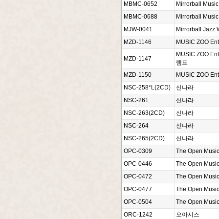
MBMC-0652
Mirrorball Music
MBMC-0688
Mirrorball Music
MJW-0041
Mirrorball Jazz 
MZD-1146
MUSIC ZOO Ent
MUSIC ZOO En
MZD-1147
램프
MZD-1150
MUSIC ZOO Ent
NSC-258*L(2CD)
신나라
NSC-261
신나라
NSC-263(2CD)
신나라
NSC-264
신나라
NSC-265(2CD)
신나라
OPC-0309
The Open Musi
OPC-0446
The Open Musi
OPC-0472
The Open Musi
OPC-0477
The Open Musi
OPC-0504
The Open Musi
ORC-1242
오아시스