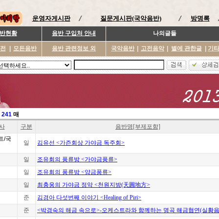
운영자게시판
질문게시판(국악음반)
방명록
반현황
음반 구입처 안내
나의글들
이전
|
모든음반
음반 관련정보 외
국악음반
|
고전음악
|
별에 관한글
|
기
:
241
매
사
구분
음반명[부제포함]
트/국
일
김유선 <가즌회상 가야금 독주회>
일
조유회의 풍류방 <가야금풍류>
일
조유회의 풍류방 <양금풍류>
일
최충웅의 가야금 정악 <천원지방(天圓地方>
준
김경아 다섯번째 이야기 <Healing of Piri>
준
<박경숙의 해금 속으로>-오케스트라와 함께하는 명곡 해금협연(실황음