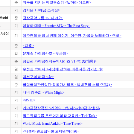
준
지구를 지키는 에코판소리 <날아라 에코맨>
기
강지은 1 <해금 소곡집>
World
준
창작국악그룹 <아나야 2>
.
기
이경아 대금 <Premier 시작>-The First Story-
t./상상
기
이주연의 해금 세번째 이야기- 이주연, 가곡을 노래하다 <연빛>
.
준
<다홍>
일
문재숙 가야금산조 <첫사랑>
준
정길선 가야금창작음악시리즈 VI <한흥(恨興)>
일
수정심 박매자 <세상에 전하는 아름다운 경기소리>
일
김선구의 해금 <활>
준
국립국악관현악단 작곡가시리즈 <박범훈의 소리 연(緣)>
c
기
나비 김준희 <White Might>
c
기
<AVIO>
c
기
가야금창작곡집 <기억의 그림자>-가야금:강효진-
c
기
월드뮤직그룹 루트머지의 태교음반 <Tick Tack>
c
기
World Music Band Artkiki <Time Travel>
기
<나훈아 민요집>-한 오백년/아리랑-