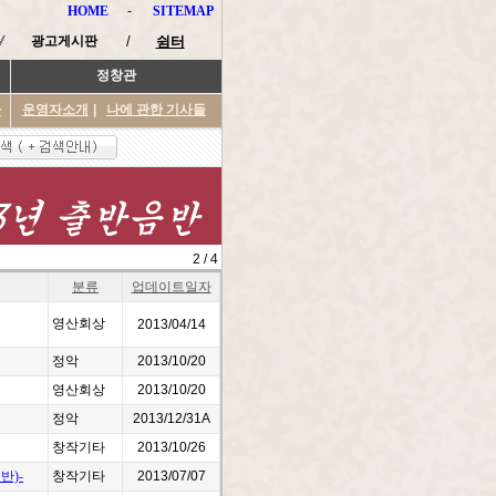
HOME
-
SITEMAP
광고게시판
/
쉼터
정창관
타
운영자소개
|
나에 관한 기사들
2 / 4
분류
업데이트일자
영산회상
2013/04/14
정악
2013/10/20
영산회상
2013/10/20
정악
2013/12/31A
창작기타
2013/10/26
반)-
창작기타
2013/07/07