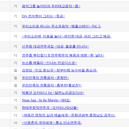
기
음악그룹 놀이터의 우리태교음악 <품>
기
Ory 전지현이 그리는 <청공>
o
기
우리소리로 떠나는 무소유음악 <템플스테이>-Vol. 2-
o
기
<우리소리에, 마음을 놓다>-편안한 대금, 피리 그리고 해금-
o
기
신주희 대금연주곡집 <대금, 첼로를 만나다>
디
전주춤 뿌리찾기 II 전주학무의 복원과 재현 <학, 날다>
기
논스톱 메들리 <신나는 민요디스코>
일
김영임 <민요.회심곡>-창부타령.능수버들.회심곡-
일
우리민족의 전통음악 <춘향전>
일
우리민족의 전통음악 <흥부전(흥보전)>
기
박봉규 오카리나 1st <달하노피곰도다샤>
기
Stone Jazz <In the Margin>-제6집-
기
한태주창작연주곡 <오카리나앙상블>
디
<박동진 명창의 삶과 예술세계>-문화관광부.충청남도 공주시-
사
<신용춘의 국악세계>-퉁소.단소연주곡-